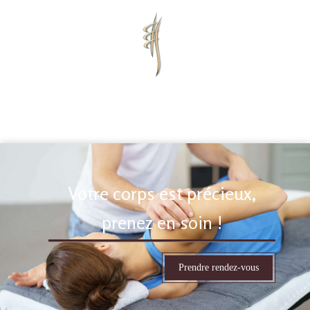
Marine Antoine
Chiropracteur à Échirolles
Votre corps est précieux,
prenez en soin !
Prendre rendez-vous