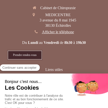
Cabinet de Chiropraxie
MEDICENTRE
3 avenue du 8 mai 1945
38130
Échirolles
Afficher le téléphone
Du
Lundi
au
Vendredi
de
8h30
à
19h30
Prendre rendez-vous
Liens utiles
Plan du site
Mentions légales
Création et référencement du site par Simplébo
Site partenaire de
AFC